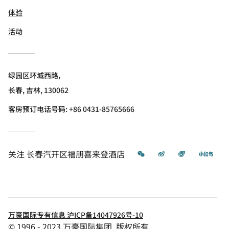
体验
活动
绿园区环城西路,
长春, 吉林, 130062
客房预订电话号码: +86 0431-85765666
微信
微博
飞猪
小红
关注
长春汽开区福朋喜来登酒店
万豪国际专有信息 沪ICP备14047926号-10
© 1996 - 2023 万豪国际集团. 版权所有