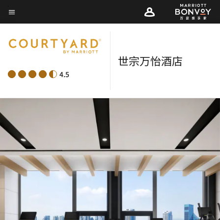
Skip
菜单文本
to
main
content
世宗万怡酒店
4.5