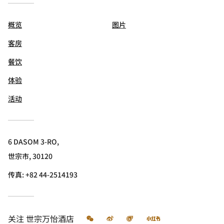
概览
图片
客房
餐饮
体验
活动
6 DASOM 3-RO,
世宗市, 30120
传真:
+82 44-2514193
微信
微博
飞猪
小红书
关注
世宗万怡酒店