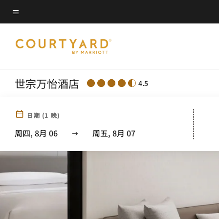
Skip
菜单文本
to
main
content
世宗万怡酒店
4.5
日期
(
1
晚)
周四, 8月 06
周五, 8月 07