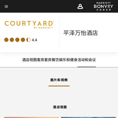
Skip
菜单文本
to
main
content
平泽万怡酒店
4.4
酒店视图
客房
套房
餐饮
娱乐和健身
活动和会议
图片和视频
酒店视图