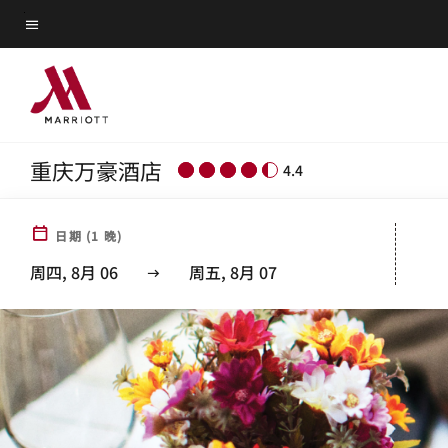
Skip
菜单文本
to
main
content
重庆万豪酒店
4.4
日期
(
1
晚)
周四, 8月 06
周五, 8月 07