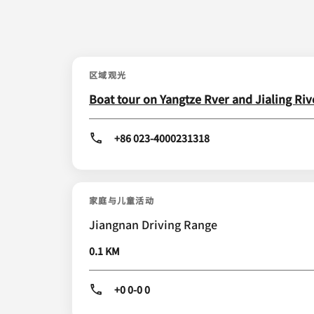
区域观光
Boat tour on Yangtze Rver and Jialing Ri
+86 023-4000231318
家庭与儿童活动
Jiangnan Driving Range
0.1 KM
+0 0-0 0