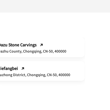
Dazu Stone Carvings
Ciqikou
azhu County, Chongqing, CN-50, 400000
Shapingba
Jiefangbei
Hongyad
uzhong District, Chongqing, CN-50, 400000
Yuzhong Di
People's
Yuzhong Di