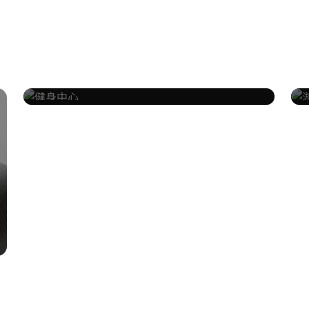
Guests can maintain their
wellness routines with an
indoor heated pool and 24-
了解详情
hour gymnasium on 27th
已包括