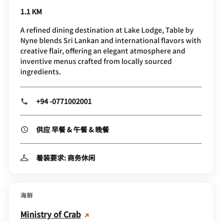
1.1 KM
A refined dining destination at Lake Lodge, Table by
Nyne blends Sri Lankan and international flavors with
creative flair, offering an elegant atmosphere and
inventive menus crafted from locally sourced
ingredients.
+94 -0771002001
供应 早餐 & 午餐 & 晚餐
着装要求: 商务休闲
海鲜
Ministry of Crab