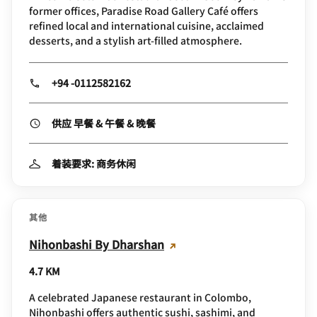
former offices, Paradise Road Gallery Café offers
refined local and international cuisine, acclaimed
desserts, and a stylish art‑filled atmosphere.
+94 -0112582162
供应 早餐 & 午餐 & 晚餐
着装要求: 商务休闲
其他
Nihonbashi By Dharshan
4.7 KM
A celebrated Japanese restaurant in Colombo,
Nihonbashi offers authentic sushi, sashimi, and