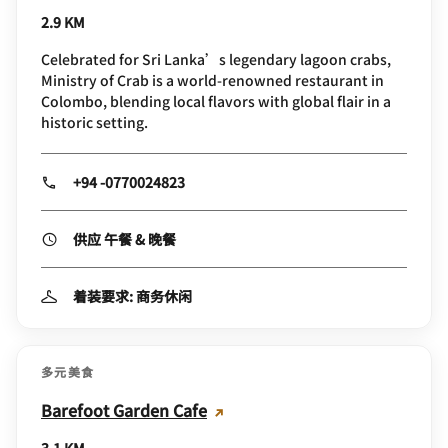
2.9 KM
Celebrated for Sri Lanka’s legendary lagoon crabs,
Ministry of Crab is a world‑renowned restaurant in
Colombo, blending local flavors with global flair in a
historic setting.
+94 -0770024823
供应 午餐 & 晚餐
着装要求: 商务休闲
多元美食
Barefoot Garden Cafe
3.1 KM