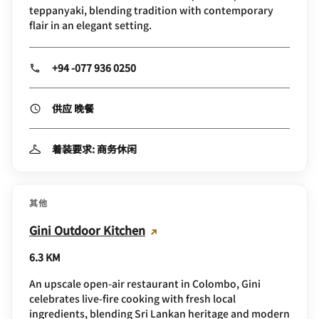
teppanyaki, blending tradition with contemporary
flair in an elegant setting.
+94 -077 936 0250
供应 晚餐
着装要求: 商务休闲
其他
Gini Outdoor Kitchen
6.3 KM
An upscale open‑air restaurant in Colombo, Gini
celebrates live‑fire cooking with fresh local
ingredients, blending Sri Lankan heritage and modern