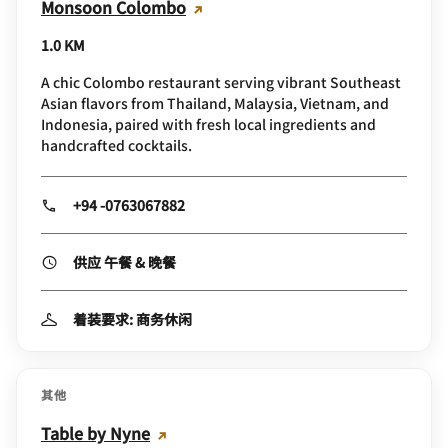
Monsoon Colombo
1.0 KM
A chic Colombo restaurant serving vibrant Southeast
Asian flavors from Thailand, Malaysia, Vietnam, and
Indonesia, paired with fresh local ingredients and
handcrafted cocktails.
+94 -0763067882
供应 午餐 & 晚餐
着装要求: 商务休闲
其他
Table by Nyne