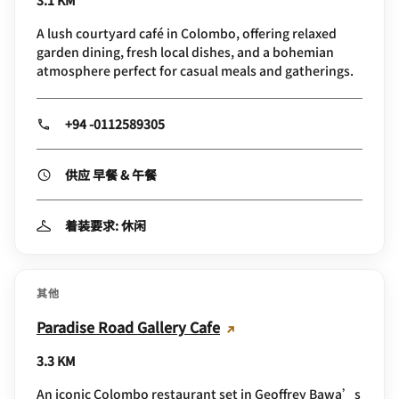
A lush courtyard café in Colombo, offering relaxed
garden dining, fresh local dishes, and a bohemian
atmosphere perfect for casual meals and gatherings.
+94 -0112589305
供应 早餐 & 午餐
着装要求: 休闲
其他
Paradise Road Gallery Cafe
3.3 KM
An iconic Colombo restaurant set in Geoffrey Bawa’s