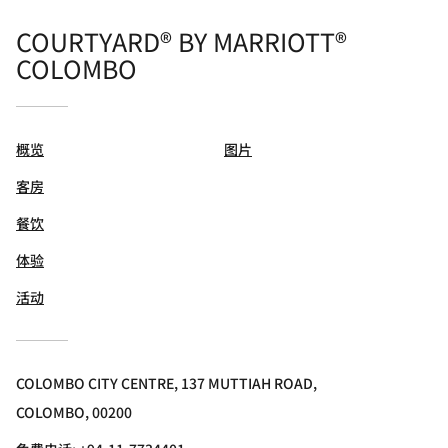
COURTYARD® BY MARRIOTT®
COLOMBO
概览
图片
客房
餐饮
体验
活动
COLOMBO CITY CENTRE, 137 MUTTIAH ROAD,
COLOMBO, 00200