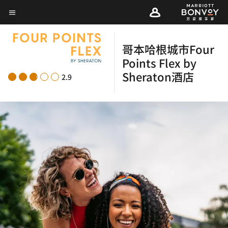
Skip
菜单文本
to
main
哥本哈根城市Four
content
Points Flex by
Sheraton酒店
2.9