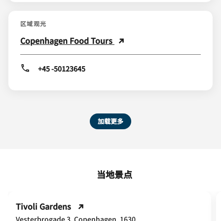
区域观光
Copenhagen Food Tours
+45 -50123645
加载更多
当地景点
Tivoli Gardens
Vesterbrogade 3, Copenhagen, 1630