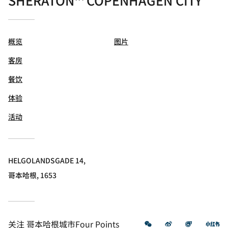
SHERATON™ COPENHAGEN CITY
概览
图片
客房
餐饮
体验
活动
HELGOLANDSGADE 14,
哥本哈根, 1653
微信
微博
飞猪
小
关注
哥本哈根城市Four Points