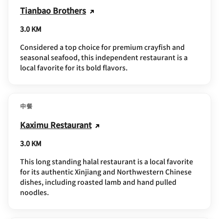
Tianbao Brothers
3.0 KM
Considered a top choice for premium crayfish and
seasonal seafood, this independent restaurant is a
local favorite for its bold flavors.
中餐
Kaximu Restaurant
3.0 KM
This long standing halal restaurant is a local favorite
for its authentic Xinjiang and Northwestern Chinese
dishes, including roasted lamb and hand pulled
noodles.