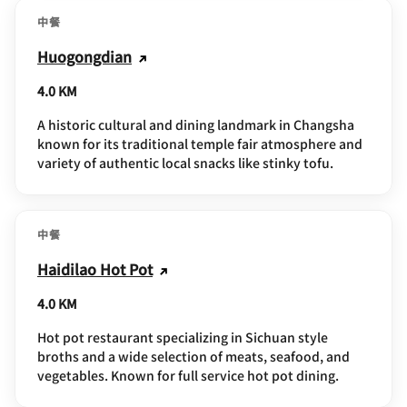
中餐
Huogongdian
4.0 KM
A historic cultural and dining landmark in Changsha
known for its traditional temple fair atmosphere and
variety of authentic local snacks like stinky tofu.
中餐
Haidilao Hot Pot
4.0 KM
Hot pot restaurant specializing in Sichuan style
broths and a wide selection of meats, seafood, and
vegetables. Known for full service hot pot dining.