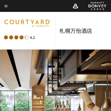
Skip
菜单文本
to
main
content
札幌万怡酒店
4.2