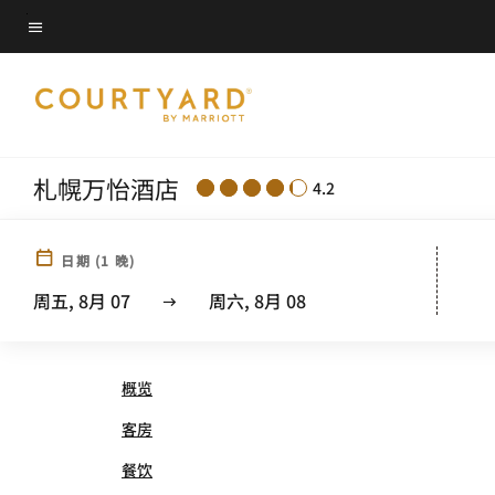
Skip
菜单文本
to
main
content
札幌万怡酒店
4.2
日期
(
1
晚)
COURTYARD® BY MARRIO
周五, 8月 07
周六, 8月 08
概览
客房
餐饮