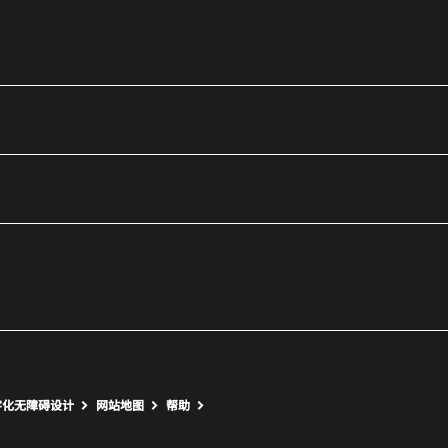
utube
打开新窗口
打开新窗口
字化无障碍设计
网站地图
帮助