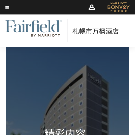
Skip
Skip
to
菜单文本
to
main
main
content
content
札幌市万枫酒店­­
精彩内容