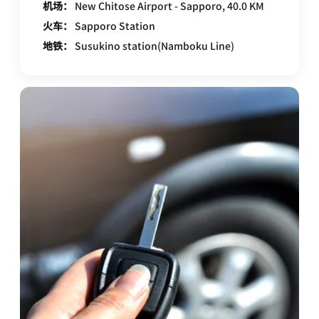
机场：
New Chitose Airport - Sapporo, 40.0 KM
火车：
Sapporo Station
地铁：
Susukino station(Namboku Line)