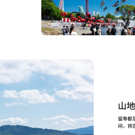
山
留寿都
间，将