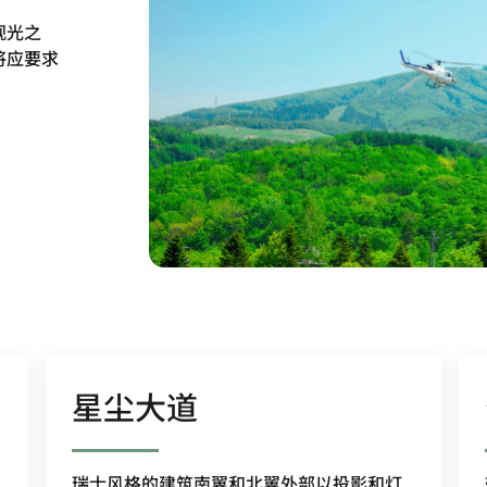
观光之
将应要求
星尘大道
瑞士风格的建筑南翼和北翼外部以投影和灯