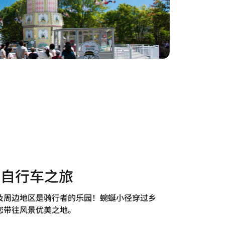
地自行车之旅
及周边地区是骑行者的乐园！蜿蜒小径穿过乡
您带往风景优美之地。