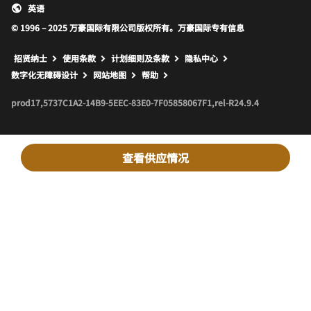
英语
© 1996 – 2025 万豪国际有限公司版权所有。万豪国际专有信息
招贤纳士
使用条款
计划细则及条款
隐私中心
打开新窗口
打开新窗口
数字化无障碍设计
网站地图
帮助
prod17,5737C1A2-14B9-5EEC-83E0-7F05858067F1,rel-R24.9.4
查看供应情况