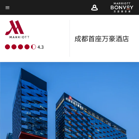
Skip
菜单文本
to
main
content
成都首座万豪酒店
4.3