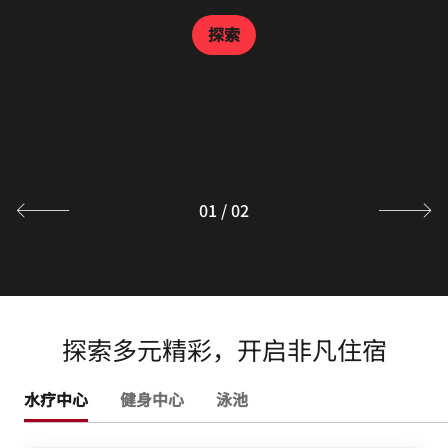
莲·中餐厅
探索
万豪中餐厅采用本地新鲜食材，让顾客体验经典美味的川式
及粤式美食。大厅共设有43个座位，另有3间精致典雅的包
间，最大的一间可容纳多达24位宾客，让您尽情享受亲朋
聚会的珍贵时刻。
探索
01
/
02
探索多元精彩，开启非凡住宿
水疗中心
健身中心
泳池