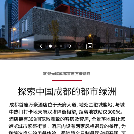
上一页
下一页
0
1
2
欢迎光临成都首座万豪酒店
探索中国成都的都市绿洲
成都首座万豪酒店位于天府大道, 地处金融城腹地, 与城
中热门打卡地天府双塔隔街相望, 距离地铁站仅300米。
酒店拥有399间宽敞雅致的客房及套房, 全景落地窗让您
饱览城市繁盛街景。酒店内设有两家风格迥异的餐厅, 为
您缔造难忘的用餐体验。蜀锦嬉全日制餐厅空间开阔, 可