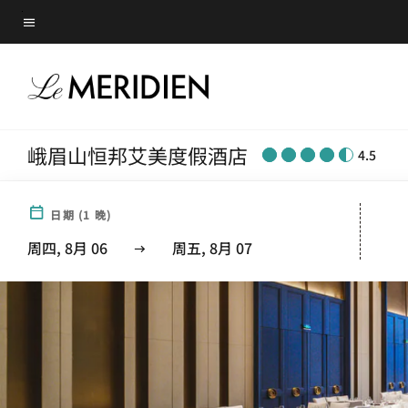
Skip
菜单文本
to
main
content
峨眉山恒邦艾美度假酒店
4.5
日期
(
1
晚)
周四, 8月 06
周五, 8月 07