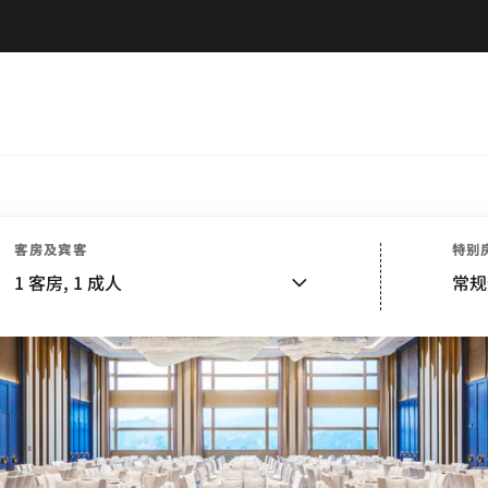
客房及宾客
特别
1
客房,
1
成人
常规