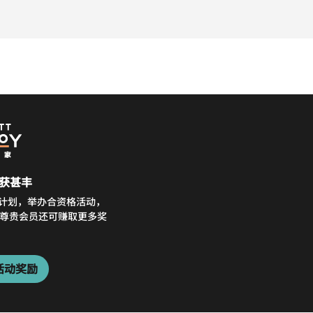
获甚丰
务计划，举办合资格活动，
分。尊贵会员还可赚取更多奖
。
活动奖励