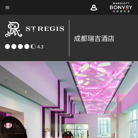
Skip
菜单文本
to
main
content
成都瑞吉酒店
4.3