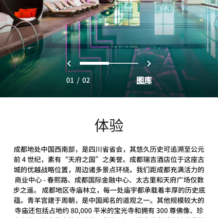
上一页
下一页
0
1
图库
01
/
02
体验
成都地处中国西南部，是四川省省会，其悠久历史可追溯至公元
前 4 世纪，素有“天府之国”之美誉。成都瑞吉酒店位于这座古
城的优越战略位置，周边诸多景点环绕。我们距成都充满活力的
商业中心 - 春熙路、成都国际金融中心、太古里和天府广场仅数
步之遥。 成都地区寺庙林立，每一处庙宇都承载着丰厚的历史底
蕴。青羊宫建于周朝，是中国闻名的道观之一。其他规模较大的
寺庙还包括占地约 80,000 平米的宝光寺和拥有 300 尊佛像、珍