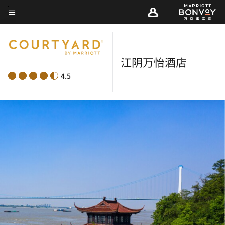
Skip
菜单文本
to
main
content
江阴万怡酒店
4.5