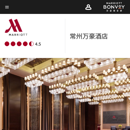
Skip
菜单文本
to
main
content
常州万豪酒店
4.5