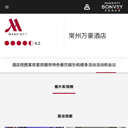
Skip
菜单文本
to
main
content
常州万豪酒店
4.5
酒店视图
客房
套房
服务
特色
餐饮
娱乐和健身
活动
活动和会议
图片和视频
酒店视图