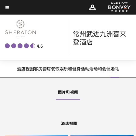
Skip
菜单文本
to
main
content
常州武进九洲喜来
登酒店
4.6
酒店视图
客房
套房
餐饮
娱乐和健身
活动
活动和会议
婚礼
图片和视频
酒店视图