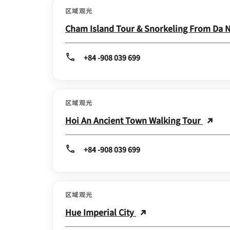
区域观光
Cham Island Tour & Snorkeling From Da
+84 -908 039 699
区域观光
Hoi An Ancient Town Walking Tour
+84 -908 039 699
区域观光
Hue Imperial City