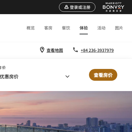
登录或注册
概览
客房
餐饮
体验
活动
图片
查看地图
+84 236-3937979
房价
查看房价
优惠房价