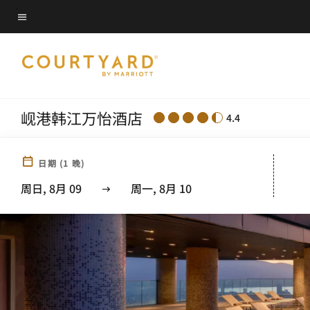
Skip
菜单文本
to
main
content
岘港韩江万怡酒店
4.4
日期
(
1
晚)
周日, 8月 09
周一, 8月 10