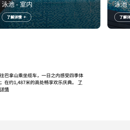
泳池 - 室内
泳池 
了解详情
了解
往巴拿山乘坐缆车，一日之内感受四季体
；在约1,487米的高处畅享欢乐庆典。
了
详情