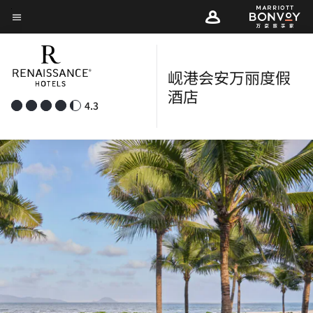
Skip
菜单文本
to
main
content
岘港会安万丽度假
酒店
4.3