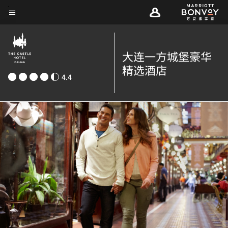
Skip
菜单文本
to
main
content
大连一方城堡豪华
精选酒店
4.4