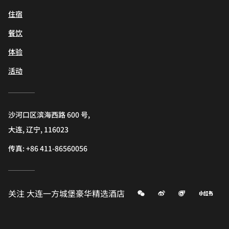
住宿
餐饮
体验
活动
沙河口区滨海西路 600 号,
大连, 辽宁, 116023
传真:
+86 411-86560056
微信
微博
飞猪
小红
关注
大连一方城堡豪华精选酒店