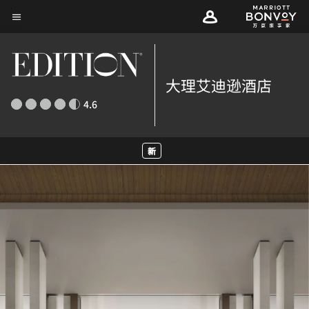
Skip
菜单文本
to
main
content
大理艾迪逊酒店
4.6
新