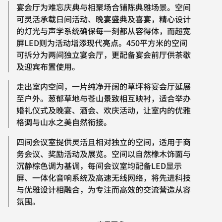
宴会厅为难忘庆典与相聚场合铺陈典雅场景。空间
可灵活承载日间活动、晚宴盛典及喜宴，精心设计
的灯光与声学系统确保每一刻都从容得体，而超宽
屏LED则为活动增添现代亮点。450平方米的空间
可拆分为两间独立宴会厅，更配备宴会前厅供茶歇
及迎宾布置使用。
走出室内空间，一片纯净开阔的草坪将宴会厅延展
至户外。葱郁草地与苍山景致相互映衬，适合举办
婚礼仪式及晚宴、酒会、欢庆活动，让室内的优雅
格调与山水之美自然衔接。
四间会议室提供灵活且相对独立的空间，适用于商
务会议、奖励活动及展览。空间以自然橡木饰面与
沉静棕色调为基调，每间会议室均配备LED显示
屏、一体化音响系统及高速无线网络，将先进科技
与优雅设计相融合，为专注而高效的交流营造从容
氛围。