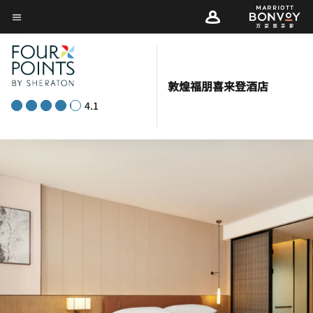
Skip
菜单文本
to
main
content
敦煌福朋喜来登酒店
4.1