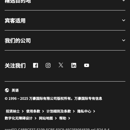
精选目的地
宾客适用
我们的公司
Facebook
Instagram
Twitter
LinkedIn
Youtube
关注我们
英语
© 1996 – 2025 万豪国际有限公司版权所有。万豪国际专有信息
招贤纳士
使用条款
计划细则及条款
隐私中心
打开新窗口
打开新窗口
数字化无障碍设计
网站地图
帮助
prod32,CABBCE37-F109-5CBF-83C9-A5C0FA064839,rel-R24.9.4