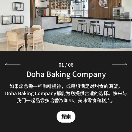
01
/
06
Doha Baking Company
Club 33 Sports Lounge
Zhen Street Kitchen
Grab & Go
Shikimiki
Pool Bar
无论您急于参加会议，或是想要在客房内制备家膳，我们便
Shiki Miki为您打造难忘餐饮体验。以我们的招牌活力早餐
欢迎光临Club 33体育酒廊，于城市天际线上方畅享难忘体
Zhen Street Kitchen以地道东北菜著称，为当地人和游客
莅临Motion池畔酒吧，暂离城市喧嚣，感受相得益彰的闲
如果您急需一杯咖啡提神，或是想满足对甜食的渴望，
验。我们供应品类丰富的德州墨西哥风味美食，供您大饱口
提供一种家的味道。特色菜品包括风味茄子、手工水饺和火
适自在与精致风尚。跃入泳池惬意畅游，品鉴我们精心甄选
（Rise Breakfast）开启新程——这款早餐专为唤醒活力而
Doha Baking Company都能为您提供合适的选择。快来与
利的备餐间都可满足您的所需。这里7天24小时供应各式预
打造，随后您可惬意探索多样美食选择。餐厅室内空间宽
我们一起品尝多哈香浓咖啡、美味零食和糕点。
的创意佳味与特调饮品，纵享精彩纷呈的体验。
配制餐品、零食、小吃和当地特色美食。
锅，是一处不可错过的多哈餐饮目的地。
福。
敞，自然光线透过大窗户倾泻而入。
探索
探索
探索
探索
探索
探索