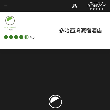
Skip
菜单文本
to
main
content
多哈西湾源宿酒店
4.5