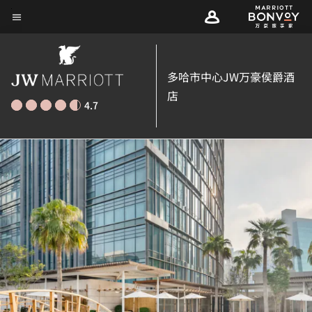
Skip
菜单文本
to
main
content
多哈市中心JW万豪侯爵酒
店
4.7