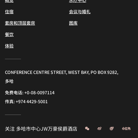
概览
水疗中心
住宿
会议与婚礼
套房和顶层套房
图库
餐饮
体验
CONFERENCE CENTRE STREET, WEST BAY, PO BOX 9282,
多哈
免费电话:
+0-08-0097114
传真:
+974 4429-5001
微信
微博
飞猪
小
关注
多哈市中心JW万豪侯爵酒店