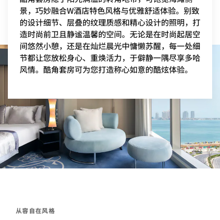
景，巧妙融合W酒店特色风格与优雅舒适体验。别致
的设计细节、层叠的纹理质感和精心设计的照明，打
造时尚前卫且静谧温馨的空间。无论是在时尚起居空
间悠然小憩，还是在灿烂晨光中慵懒苏醒，每一处细
节都让您放松身心、重焕活力，于僻静一隅尽享多哈
风情。酷角套房可为您打造称心如意的酷炫体验。
从容自在风格