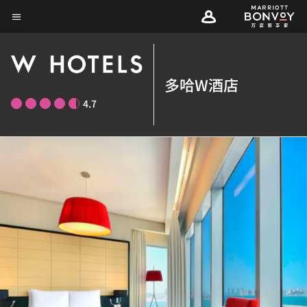
Skip
菜单文本
to
main
content
多哈W酒店
4.7