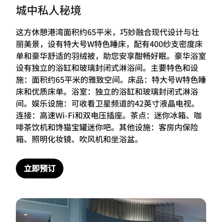
城中私人秘境
这方休憩港湾面积约65平米，巧妙融合现代设计与壮
丽美景，设有特大号W特色睡床，配有400纱支密度床
单和豪华舒适的羽绒被，助您安享酣畅好眠。豪华浴室
设有独立的浴缸和玻璃封闭式淋浴间。主要特色和设
施：面积约65平米的雅致空间。床品：特大号W特色睡
床和优质床单。浴室：独立的浴缸和玻璃封闭式淋浴
间。娱乐设施：可收看卫星频道的42英寸液晶电视。
连接：高速Wi-Fi和双电压插座。茶点：迷你冰箱、咖
啡茶饮机和馋猫宝罐迷你吧。其他设施：客房内保险
箱、照明化妆镜、吹风机和坐浴盆。
立即预订