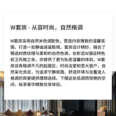
W套房 - 从容时尚，自然格调
W套房采用自然米色调配色，营造内敛雅致的温馨氛
围，打造一处静谧逍遥胜境。套房设计精妙，融合了
精选材质纹理与柔和的自然色调，在彰显W酒店特色
前卫风格之余，亦提供了更为私密温馨的体验。W套
房设有格调不凡的起居区、时尚浴室和宽大窗户，自
然采光充足，为追求宁静氛围、舒适环境与含蓄迷人
格调的宾客提供理想选择。下榻这处低调而惊艳的空
间，纵享豪华精致住享体验。