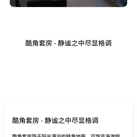
酷角套房 - 静谧之中尽显格调
酷角套房 - 静谧之中尽显格调
酷角套房隐于阳光满溢的转角地带，可饱览海滩侧