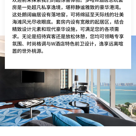
房是一处超凡私享逸境，堪称静谧雅致的豪华港湾。
这处朗阔幽居设有落地窗，可将绵延至天际线的壮美
海滩风光尽收眼底。套房内设有宽敞的起居区，结合
精致设计元素和现代豪华设施，可满足您的各项需
求。无论是招待宾客还是放松休憩，您均可领略专享
氛围、时尚格调与W酒店特色前卫设计，逸享远离喧
嚣的世外桃源。