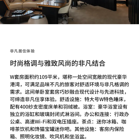
非凡居住体验
时尚格调与雅致风尚的非凡结合
W套房面积约109平米，堪称一处空间宽敞的现代豪华
港湾，可满足品味不凡的旅客对舒适环境与非凡格调的
需求。这间单卧室套房巧妙融合现代设计与先进科技，
可缔造非凡住享体验。舒适设施：特大号W特色睡床，
配有400纱支密度床单和羽绒被。浴室：豪华浴室设有
独立的浴缸和玻璃封闭式淋浴间。办公和连接：行政办
公桌、高速Wi-Fi和双电压插座。茶点：迷你冰箱、咖
啡茶饮机和馋猫宝罐迷你吧。其他设施：客房内保险
箱、照明化妆镜、吹风机和坐浴盆。