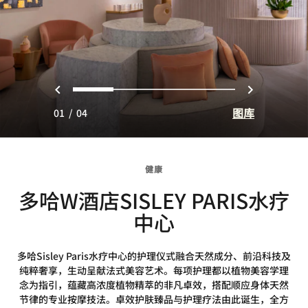
上一页
下一页
0
1
2
3
图库
01
/
04
健康
多哈W酒店SISLEY PARIS水疗
中心
多哈Sisley Paris水疗中心的护理仪式融合天然成分、前沿科技及
纯粹奢享，生动呈献法式美容艺术。每项护理都以植物美容学理
念为指引，蕴藏高浓度植物精萃的非凡卓效，搭配顺应身体天然
节律的专业按摩技法。卓效护肤臻品与护理疗法由此诞生，全方