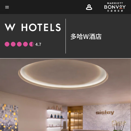
Skip
菜单文本
to
main
content
多哈W酒店
4.7