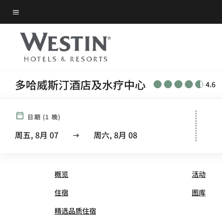
Skip
菜单文本
to
main
content
多哈威斯汀酒店及水疗中心
4.6
日期
(
1
晚)
THE WESTIN DOHA HOTE
周五, 8月 07
周六, 8月 08
概览
活动
住宿
图库
精选品质住宿