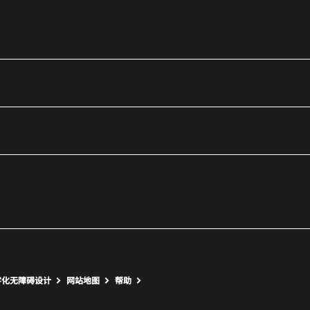
utube
打开新窗口
打开新窗口
字化无障碍设计
网站地图
帮助