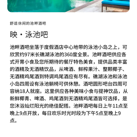
舒适休闲的池畔酒吧
映·泳池吧
池畔酒吧坐落于度假酒店中心地带的泳池小岛之上，可
欣赏约97米长礁湖泳池的360度全景。池畔酒吧供应各
式开胃小食及您所期待的餐厅特色美食，提供品类丰富
的酒精及无酒精饮品，从啤酒、鲜榨果汁、整颗椰子、
无酒精鸡尾酒到特调鸡尾酒应有尽有。礁湖泳池和泳池
小岛四周设有泳池躺椅可供休憩。酒吧圆形吧台四周可
容纳18人就座。这里供应各种美味小食与提神饮品，从
新鲜椰青、啤酒、鸡尾酒到无酒精鸡尾酒皆可选择，是
您沐浴灿烂阳光的绝佳配搭。池畔酒吧每日上午11点至
晚上9点开放，每日欢乐时光时段为下午5点至晚上9
点。