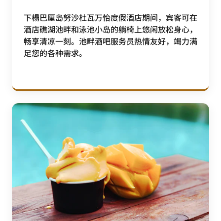
下榻巴厘岛努沙杜瓦万怡度假酒店期间，宾客可在
酒店礁湖池畔和泳池小岛的躺椅上悠闲放松身心，
畅享清凉一刻。池畔酒吧服务员热情友好，竭力满
足您的各种需求。