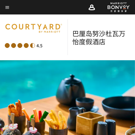
Skip
菜单文本
to
main
content
巴厘岛努沙杜瓦万
怡度假酒店
4.5