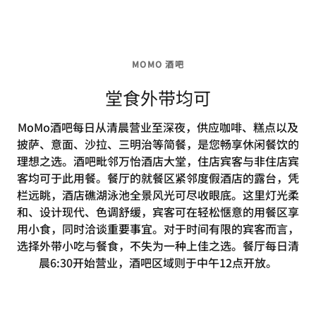
MOMO 酒吧
堂食外带均可
MoMo酒吧每日从清晨营业至深夜，供应咖啡、糕点以及
披萨、意面、沙拉、三明治等简餐，是您畅享休闲餐饮的
理想之选。酒吧毗邻万怡酒店大堂，住店宾客与非住店宾
客均可于此用餐。餐厅的就餐区紧邻度假酒店的露台，凭
栏远眺，酒店礁湖泳池全景风光可尽收眼底。这里灯光柔
和、设计现代、色调舒缓，宾客可在轻松惬意的用餐区享
用小食，同时洽谈重要事宜。对于时间有限的宾客而言，
选择外带小吃与餐食，不失为一种上佳之选。餐厅每日清
晨6:30开始营业，酒吧区域则于中午12点开放。