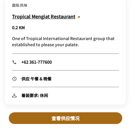
国际风味
Tropical Mengiat Restaurant
0.2 KM
One of Tropical International Restaurant group that
established to please your palate.
+62 361-777600
供应 午餐 & 晚餐
着装要求: 休闲
查看供应情况
国际风味
Nyoman's Beergarden