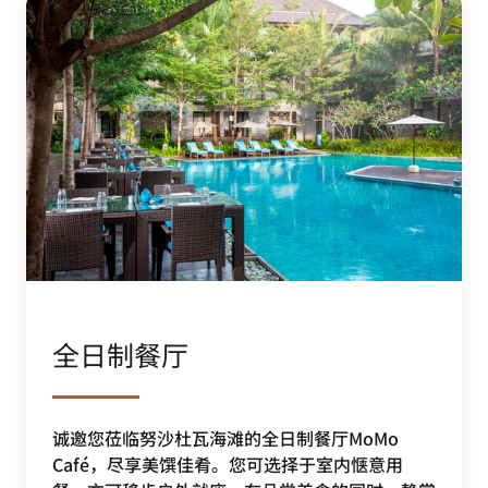
全日制餐厅
诚邀您莅临努沙杜瓦海滩的全日制餐厅MoMo
Café，尽享美馔佳肴。您可选择于室内惬意用