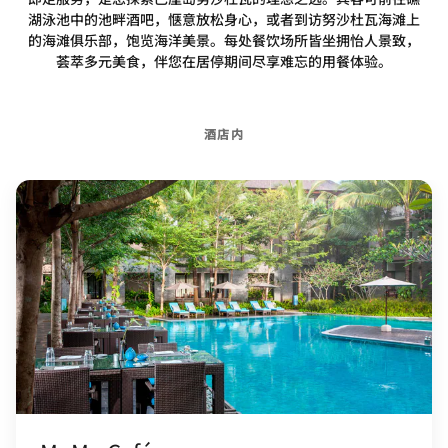
湖泳池中的池畔酒吧，惬意放松身心，或者到访努沙杜瓦海滩上
的海滩俱乐部，饱览海洋美景。每处餐饮场所皆坐拥怡人景致，
荟萃多元美食，伴您在居停期间尽享难忘的用餐体验。
酒店内