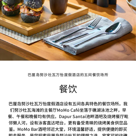
巴厘岛努沙杜瓦万怡度假酒店的五间餐饮场所
餐饮
巴厘岛努沙杜瓦万怡度假酒店设有五间各具特色的餐饮场所。我
们努沙杜瓦海滩的主餐厅MoMo Café坐落于礁湖泳池之畔，早
餐、午餐和晚餐均有供应。Dapur Santai池畔酒吧及烧烤餐厅毗
邻懒人河，设有泳客直达吧台，更有备受青睐的烧烤美食供您品
鉴。MoMo Bar酒吧邻近大堂，环境温馨舒适，提供便捷的即买
即走服务，是您探索巴厘岛努沙杜瓦的理想之选。宾客可前往礁