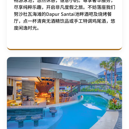
畅游泳池，悠然休憩，惬意小酌。尊享奢华服务，
尽享纯粹乐趣，开启非凡度假之旅。不妨落座我们
努沙杜瓦海滩的Dapur Santai池畔酒吧及烧烤餐
厅，点一杯清爽无酒精饮品或手工特调鸡尾酒，悠
度闲逸时光。