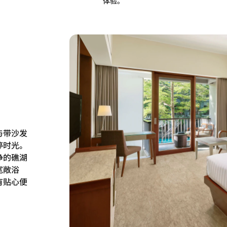
体验。
与带沙发
停时光。
净的礁湖
宽敞浴
有贴心便