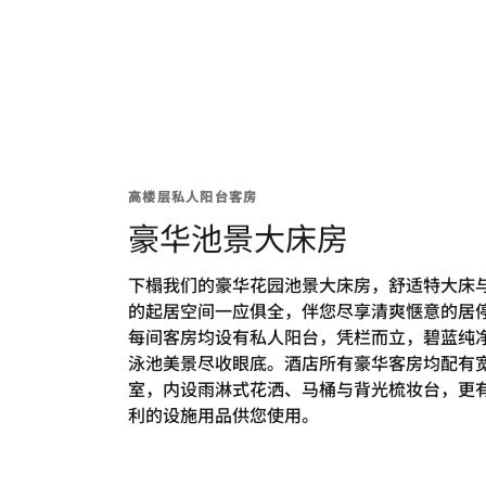
高楼层私人阳台客房
豪华池景大床房
下榻我们的豪华花园池景大床房，舒适特大床
的起居空间一应俱全，伴您尽享清爽惬意的居
每间客房均设有私人阳台，凭栏而立，碧蓝纯
泳池美景尽收眼底。酒店所有豪华客房均配有
室，内设雨淋式花洒、马桶与背光梳妆台，更
利的设施用品供您使用。