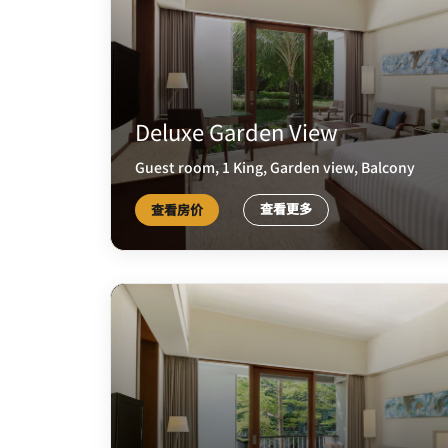
Deluxe Garden View
Guest room, 1 King, Garden view, Balcony
查看更多
查看房价