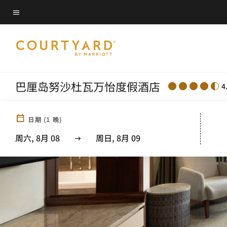
Skip
菜单文本
to
main
content
巴厘岛努沙杜瓦万怡度假酒店
4
日期
(
1
晚)
周六, 8月 08
周日, 8月 09