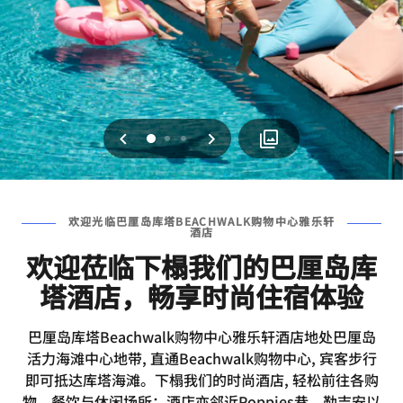
上一页
下一页
0
1
2
欢迎光临巴厘岛库塔BEACHWALK购物中心雅乐轩
酒店
欢迎莅临下榻我们的巴厘岛库
塔酒店，畅享时尚住宿体验
巴厘岛库塔Beachwalk购物中心雅乐轩酒店地处巴厘岛
活力海滩中心地带, 直通Beachwalk购物中心, 宾客步行
即可抵达库塔海滩。下榻我们的时尚酒店, 轻松前往各购
物、餐饮与休闲场所；酒店亦邻近Poppies巷、勒吉安以