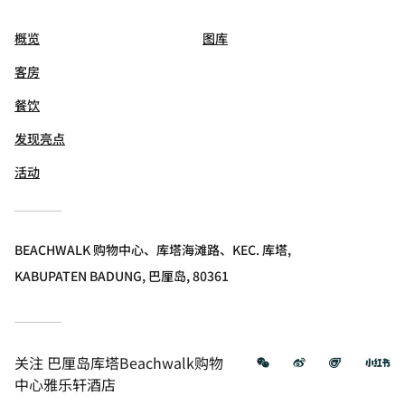
概览
图库
客房
餐饮
发现亮点
活动
BEACHWALK 购物中心、库塔海滩路、KEC. 库塔,
KABUPATEN BADUNG, 巴厘岛, 80361
微信
微博
飞猪
小
关注
巴厘岛库塔Beachwalk购物
中心雅乐轩酒店