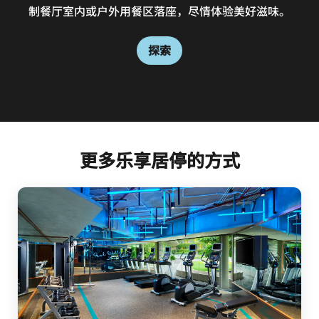
制餐厅室内或户外用餐区落座，尽情体验美好滋味。
nestled in the lobby area.
塔美好滋味。
探索
探索
探索
更多乐享居停的方式