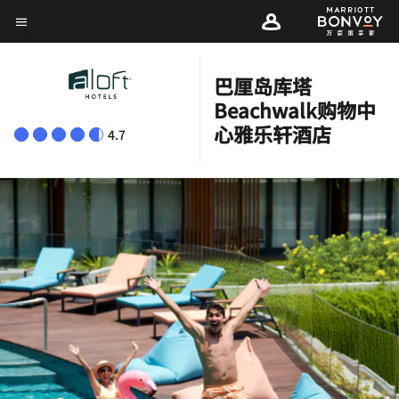
Skip
菜单文本
to
main
巴厘岛库塔
content
Beachwalk购物中
心雅乐轩酒店
4.7