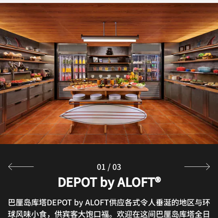
01
/
03
DEPOT by ALOFT®
Re:Fuel by Aloft
W XYZ®
巴厘岛库塔DEPOT by ALOFT供应各式令人垂涎的地区与环
雅乐轩能量：站全天候提供一站式即买即走体验，匠心供应
Acoustic performances and crafted signature cocktails
球风味小食，供宾客大饱口福。欢迎在这间巴厘岛库塔全日
简餐、美味点心、健康小吃和清爽饮品，精彩呈献巴厘岛库
set the vibe at our chic Kuta Bali bar, W XYZ Bar,