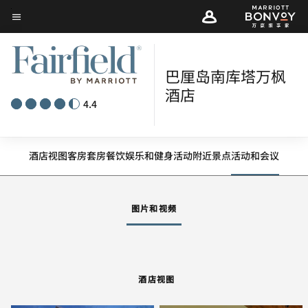
Skip
菜单文本
to
main
content
巴厘岛南库塔万枫
酒店
4.4
酒店视图
客房
套房
餐饮
娱乐和健身
活动
附近景点
活动和会议
图片和视频
酒店视图