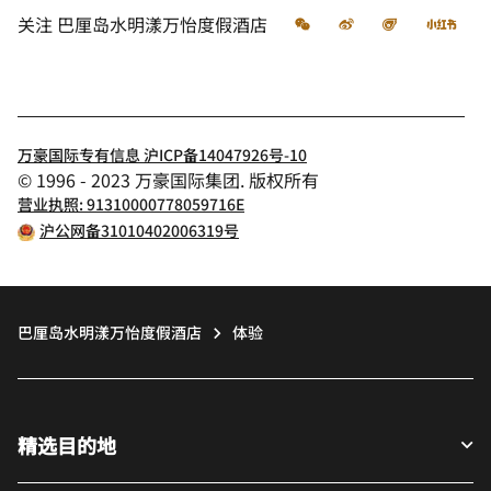
微信
微博
飞猪
小红
关注
巴厘岛水明漾万怡度假酒店
万豪国际专有信息 沪ICP备14047926号-10
© 1996 - 2023 万豪国际集团. 版权所有
营业执照: 91310000778059716E
沪公网备31010402006319号
巴厘岛水明漾万怡度假酒店
体验
精选目的地