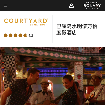
Skip
菜单文本
to
main
content
巴厘岛水明漾万怡
度假酒店
4.8