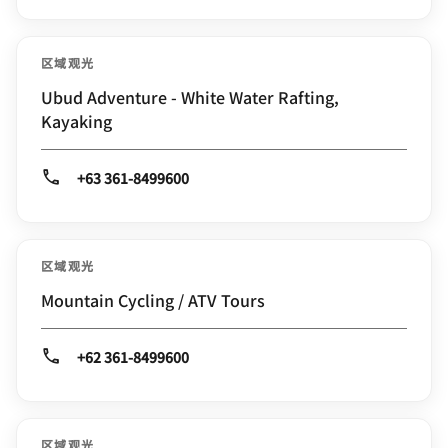
区域观光
Ubud Adventure - White Water Rafting,
Kayaking
+63 361-8499600
区域观光
Mountain Cycling / ATV Tours
+62 361-8499600
区域观光