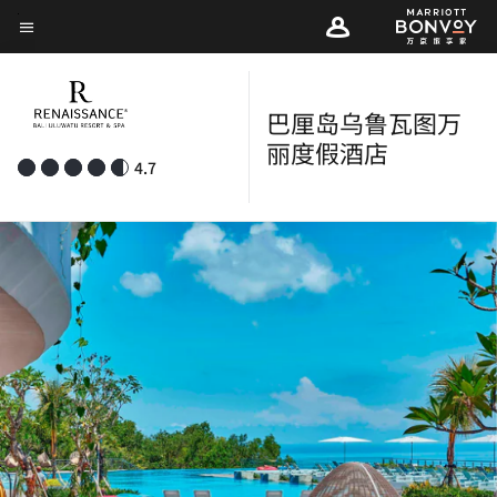
Skip
菜单文本
to
main
content
巴厘岛乌鲁瓦图万
丽度假酒店
4.7