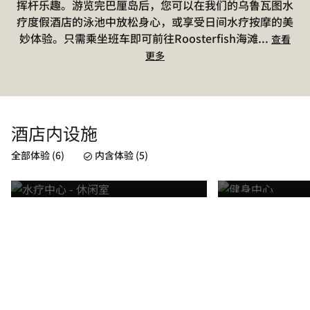
挥杆乐趣。游览完巴厘岛后，您可以在我们的乌鲁瓦图水
疗度假酒店的泳池中放松身心，或享受日间水疗按摩的美
妙体验。只需乘坐班车即可前往Roosterfish海滩
...
查看
更多
酒店内设施
THE SPA
FITNESS 
全部体验 (6)
内含体验 (5)
了解详情
了解详情
已包括