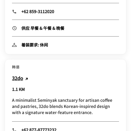
+62 859-3112020
供应 早餐 & 午餐 & 晚餐
着装要求: 休闲
韩语
32do
1.1 KM
A minimalist Seminyak sanctuary for artisan coffee
and pastries, 32do blends Korean-inspired design
with a signature water-feature entrance.
+62 877-87773232