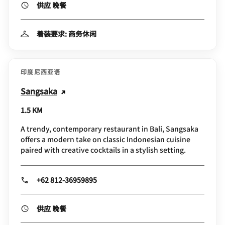
供应 晚餐
着装要求: 商务休闲
印度尼西亚语
Sangsaka
1.5 KM
A trendy, contemporary restaurant in Bali, Sangsaka
offers a modern take on classic Indonesian cuisine
paired with creative cocktails in a stylish setting.
+62 812-36959895
供应 晚餐