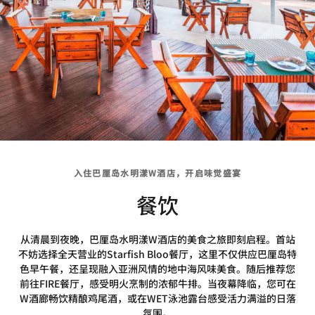
入住巴厘岛水明漾W酒店，开启味觉盛宴
餐饮
从清晨到夜晚，巴厘岛水明漾W酒店的美食之旅即刻启程。首站
不妨选择全天营业的Starfish Bloo餐厅，这里不仅供应巴厘岛特
色早午餐，还呈现融入亚洲风情的地中海风味美食。随后推荐您
前往FIRE餐厅，感受明火烹制的浓郁牛排。当夜幕降临，您可在
W酒廊畅饮精酿鸡尾酒，或在WET泳池露台感受活力满溢的日落
氛围。