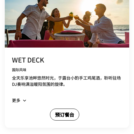
WET DECK
国际风味
全天乐享池畔悠然时光，于露台小酌手工鸡尾酒，聆听驻场
DJ奏响满溢暖阳氛围的旋律。
更多
预订餐台