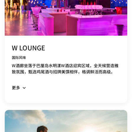
W LOUNGE
国际风味
W酒廊坐落于巴厘岛水明漾W酒店迎宾区域，全天候营造雅
致氛围，甄选鸡尾酒与招牌美馔相伴，格调鲜活而高级。
更多