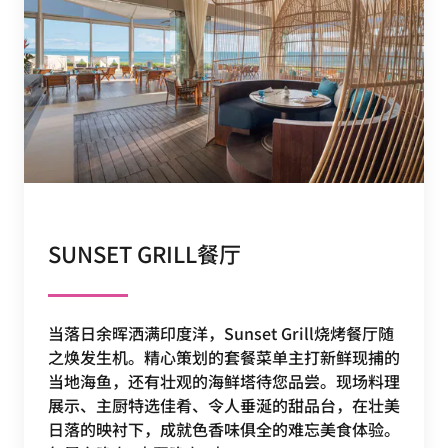
SUNSET GRILL餐厅
当落日余晖洒满印度洋，Sunset Grill烧烤餐厅随
之焕发生机。精心策划的套餐菜单主打新鲜现捕的
当地海鱼，还有壮观的海鲜塔待您品尝。现场料理
展示、主厨特选佳肴、令人垂涎的甜品台，在壮美
日落的映衬下，成就色香味俱全的难忘美食体验。