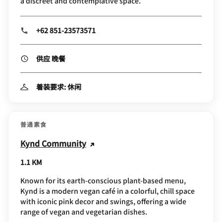
a discreet and contemplative space.
+62 851-23573571
供应 晚餐
着装要求: 休闲
普通素食
Kynd Community
1.1 KM
Known for its earth-conscious plant-based menu,
Kynd is a modern vegan café in a colorful, chill space
with iconic pink decor and swings, offering a wide
range of vegan and vegetarian dishes.