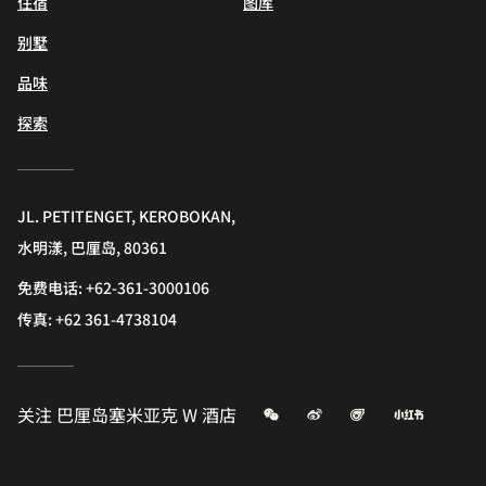
住宿
图库
别墅
品味
探索
JL. PETITENGET, KEROBOKAN,
水明漾, 巴厘岛, 80361
免费电话:
+62-361-3000106
传真:
+62 361-4738104
微信
微博
飞猪
小红书
关注
巴厘岛塞米亚克 W 酒店