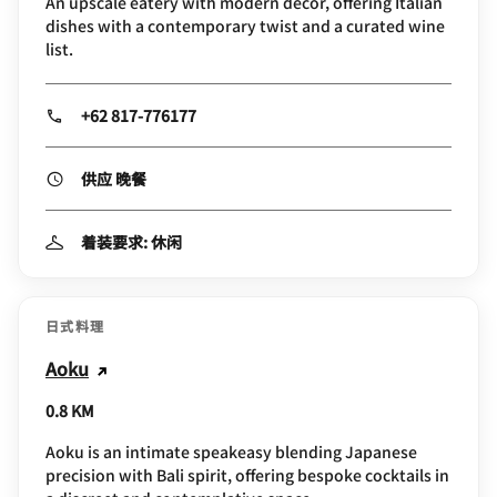
An upscale eatery with modern decor, offering Italian
dishes with a contemporary twist and a curated wine
list.
+62 817-776177
供应 晚餐
着装要求: 休闲
日式料理
Aoku
0.8 KM
Aoku is an intimate speakeasy blending Japanese
precision with Bali spirit, offering bespoke cocktails in