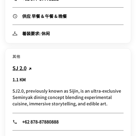
供应 早餐 & 午餐 & 晚餐
着装要求: 休闲
其他
SJ 2.0
1.1 KM
SJ2.0, previously known as Sijin, is an ultra-exclusive
Seminyak dining concept blending experimental
cuisine, immersive storytelling, and edible art.
+62 878-87880888