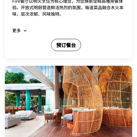
Fire餐厅以明火烹饪为核心理念，为您焕新诠释高雅用餐体
验。开放式明厨营造鲜活热烈的氛围，每道菜品融合木火本
味，层次浓郁、风味独特。
更多
预订餐台