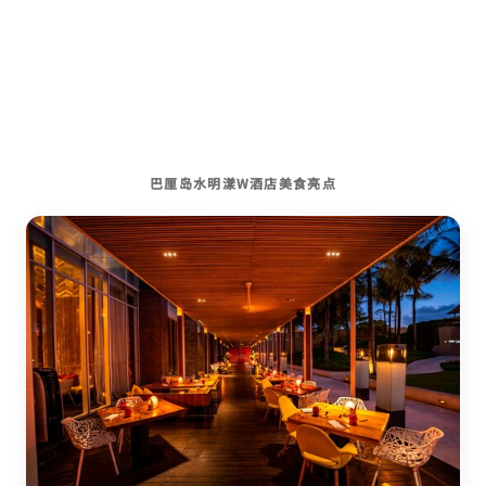
巴厘岛水明漾W酒店美食亮点