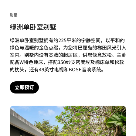
别墅
绿洲单卧室别墅
绿洲单卧室别墅拥有约225平米的宁静空间，以平和的
绿色与温暖的金色点缀，为您将巴厘岛的梯田风光引入
室内。别墅内设有宽敞的起居区，供您惬意放松。主卧
配备W特色睡床，搭配350纱支密度埃及棉床单和松软
的枕头，还有49英寸电视和BOSE音响系统。
立即预订