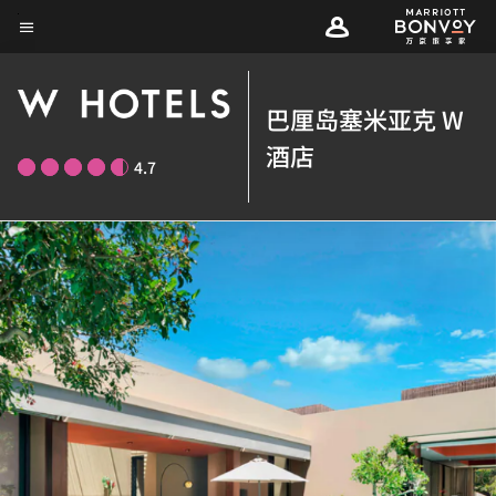
Skip
菜单文本
to
main
content
巴厘岛塞米亚克 W
酒店
4.7