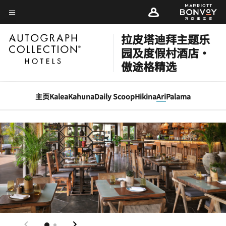
Skip
Skip
to
菜单文本
to
main
main
拉皮塔迪拜主题乐
content
content
园及度假村酒店·
傲途格精选
主页
Kalea
Kahuna
Daily Scoop
Hikina
Ari
Palama