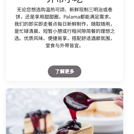
无论您想选购温热可颂、新鲜现制三明治或卷
饼，还是享用甜甜圈，Palama都能满足需求。
我们的即买即走餐点每日新鲜制作，随取随用，
是忙碌清晨、短暂小憩或行程间隙简餐的理想之
选。优质风味、便捷易享，搭配舒适酒廊氛围，
堂食与外带皆宜。
Open in New Tab
了解更多