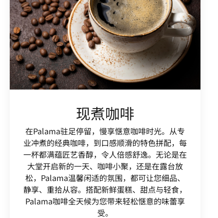
现煮咖啡
在Palama驻足停留，慢享惬意咖啡时光。从专
业冲煮的经典咖啡，到口感顺滑的特色拼配，每
一杯都满蕴匠艺香醇，令人倍感舒逸。无论是在
大堂开启新的一天、咖啡小聚，还是在露台放
松，Palama温馨闲适的氛围，都可让您细品、
静享、重拾从容。搭配新鲜蛋糕、甜点与轻食，
Palama咖啡全天候为您带来轻松惬意的味蕾享
受。