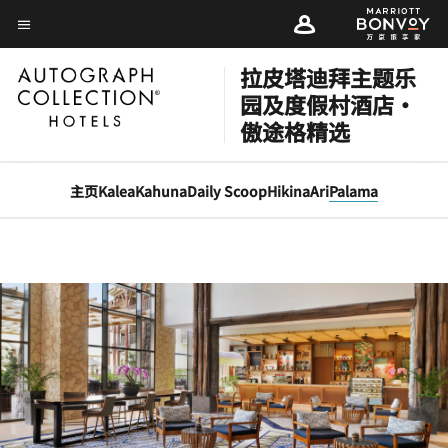
Skip
Skip
to
菜单文本
to
main
main
拉皮塔迪拜主题乐
content
content
园及度假村酒店·
傲途格精选
主页
Kalea
Kahuna
Daily Scoop
Hikina
Ari
Palama