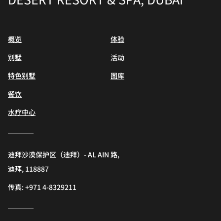
概览
体验
别墅
活动
特色别墅
图库
餐饮
水疗中心
迪拜沙漠保护区（迪拜）- AL AIN 路,
迪拜, 118887
传真:
+971 4-8329211