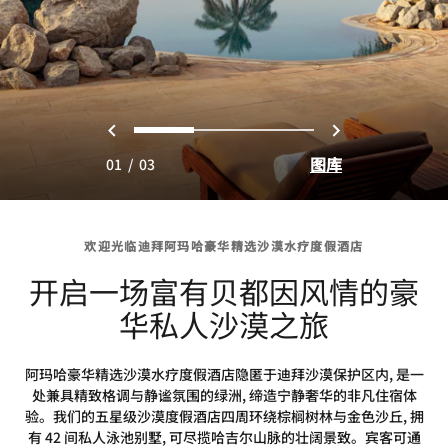
上一页
下一页
0
1
2
图库
01
/
03
欢迎光临迪拜阿玛哈豪华精选沙漠水疗度假酒店
开启一场富有贝都因风情的豪
华私人沙漠之旅
阿玛哈豪华精选沙漠水疗度假酒店隐匿于迪拜沙漠保护区内, 是一
处兼具精致格调与静谧氛围的绿洲, 缔造宁静奢华的非凡住宿体
验。我们的五星级沙漠度假酒店四周环绕棕榈树林与金色沙丘, 拥
有 42 间私人泳池别墅, 可尽揽哈吉尔山脉的壮阔景致。宾客可通