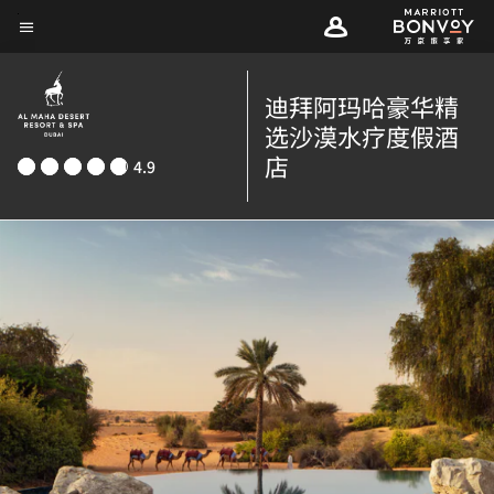
Skip
菜单文本
to
main
迪拜阿玛哈豪华精
content
选沙漠水疗度假酒
店
4.9