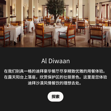
Hajar Terrace Bar
Al Diwaan
在我们别具一格的迪拜豪华餐厅尽享精致优雅的用餐体验。
于静谧雅致的氛围中，细品手工调制鸡尾酒与精选饮品。从
在露天阳台上落座，欣赏保护区的壮丽景色。这里是您体验
露台远眺，迪拜沙漠保护区的壮阔景致尽收眼底；黄昏时
分，沙漠渐显生机，这里便是您惬意放松的静谧之所。
迪拜沙漠风情餐饮的理想去处。
探索
探索