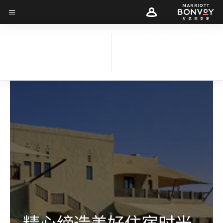
Skip
Skip
to
菜单文本
to
main
main
迪拜阿玛哈豪华精
content
content
选沙漠水疗度假酒
店
精心缔造美好住宿时光