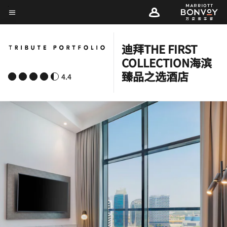
Skip
菜单文本
to
main
迪拜THE FIRST
content
COLLECTION海滨
臻品之选酒店
4.4