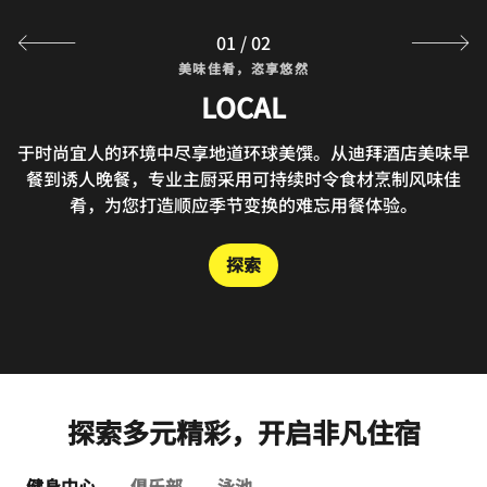
01
/
02
美味佳肴，恣享悠然
美味佳肴，恣享悠然
RISEN CAFE & ARTISANAL BAKERY
LOCAL
于时尚宜人的环境中尽享地道环球美馔。从迪拜酒店美味早
Risen是迪拜一间备受认可的咖啡厅和烘焙店，供应新鲜咖
啡、手工糕点与健康餐食。这里环境轻松惬意，餐点风味出
餐到诱人晚餐，专业主厨采用可持续时令食材烹制风味佳
肴，为您打造顺应季节变换的难忘用餐体验。
众，获评迪拜卓越烘焙店可谓实至名归。
探索
探索
探索多元精彩，开启非凡住宿
健身中心
俱乐部
泳池