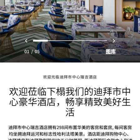
上一页
下一页
0
1
2
3
4
图库
01
/
05
欢迎光临迪拜市中心瑞吉酒店
欢迎莅临下榻我们的迪拜市中
心豪华酒店，畅享精致美好生
活
迪拜市中心瑞吉酒店拥有298间布置华美的客房和套房, 每间客房
均坐拥迪拜运河和标志性哈利法塔美景。酒店距迪拜购物中心、