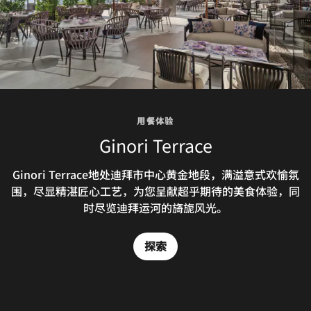
用餐体验
用餐体验
用餐体验
用餐体验
用餐体验
The St. Regis Bar
Ginori Terrace
Pool Bar
BASTA!
TABŪ
酒店活力意大利餐厅将罗马餐厅、佛罗伦萨牛排餐厅和那不
瑞吉酒吧以卓越服务理念、非凡鸡尾酒单和描绘阿拉伯天空
Ginori Terrace地处迪拜市中心黄金地段，满溢意式欢愉氛
在TABŪ，日式餐饮是一种艺术。每道佳肴均选用上乘食
The bar by the pool featuring scenic views of
围，尽显精湛匠心工艺，为您呈献超乎期待的美食体验，同
材，历经精湛工艺呈献，将丰富风味与典雅格调娓娓道来。
Downtown Dubai's skyline and the Dubai Water Canal
勒斯披萨店元素融于一体，备受酒店宾客和迪拜当地人青
的壮美镜子壁画，为您打造温馨而美好的夜间时光。
我们的迪拜豪华餐厅邀您欣赏动人表演，探寻神秘之境。
is the ideal place to relax and enjoy a light meal and
睐。在迪拜运河的美景中惬意享用时尚美食。
时尽览迪拜运河的旖旎风光。
sundowners underneath rays of sunlight.
探索
探索
探索
探索
探索