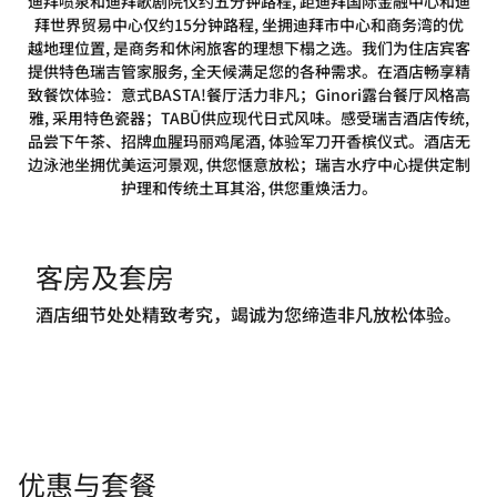
迪拜喷泉和迪拜歌剧院仅约五分钟路程, 距迪拜国际金融中心和迪
拜世界贸易中心仅约15分钟路程, 坐拥迪拜市中心和商务湾的优
越地理位置, 是商务和休闲旅客的理想下榻之选。我们为住店宾客
提供特色瑞吉管家服务, 全天候满足您的各种需求。在酒店畅享精
致餐饮体验：意式BASTA!餐厅活力非凡；Ginori露台餐厅风格高
雅, 采用特色瓷器；TABŪ供应现代日式风味。感受瑞吉酒店传统,
品尝下午茶、招牌血腥玛丽鸡尾酒, 体验军刀开香槟仪式。酒店无
边泳池坐拥优美运河景观, 供您惬意放松；瑞吉水疗中心提供定制
护理和传统土耳其浴, 供您重焕活力。
客房及套房
酒店细节处处精致考究，竭诚为您缔造非凡放松体验。
优惠与套餐