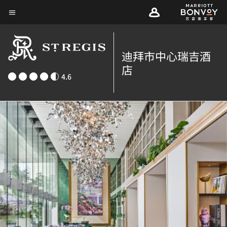
Skip
菜单文本
to
main
content
迪拜市中心瑞吉酒
店
4.6