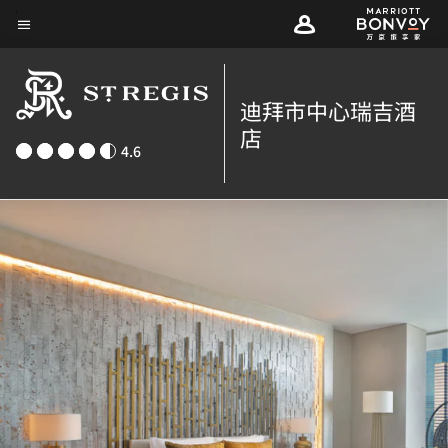
Skip
菜单文本
to
main
content
迪拜市中心瑞吉酒
店
4.6