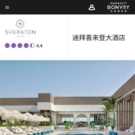
Skip
菜单文本
to
main
content
迪拜喜来登大酒店
4.4