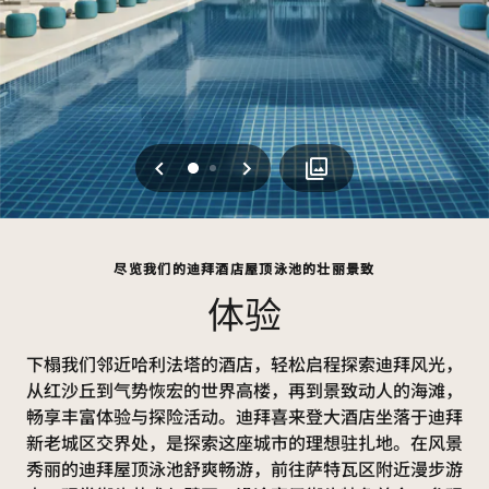
上一页
下一页
0
1
尽览我们的迪拜酒店屋顶泳池的壮丽景致
体验
下榻我们邻近哈利法塔的酒店，轻松启程探索迪拜风光，
从红沙丘到气势恢宏的世界高楼，再到景致动人的海滩，
畅享丰富体验与探险活动。迪拜喜来登大酒店坐落于迪拜
新老城区交界处，是探索这座城市的理想驻扎地。在风景
秀丽的迪拜屋顶泳池舒爽畅游，前往萨特瓦区附近漫步游