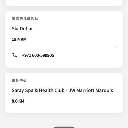
家庭与儿童活动
Ski Dubai
19.4 KM
+971 600-599905
健身中心
Saray Spa & Health Club - JW Marriott Marquis
8.0 KM