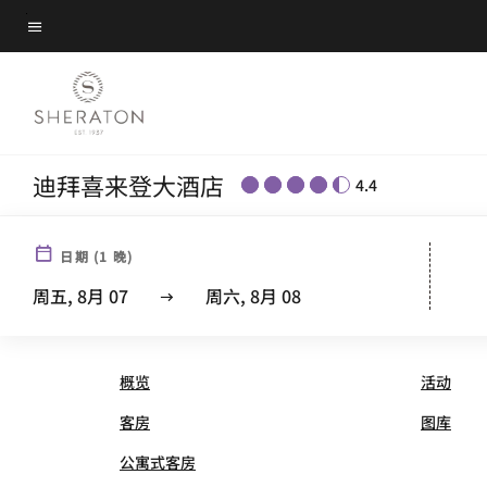
Skip
菜单文本
to
main
content
迪拜喜来登大酒店
4.4
日期
(
1
晚)
SHERATON GRAND HOTEL
周五, 8月 07
周六, 8月 08
概览
活动
客房
图库
公寓式客房