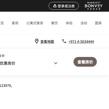
登录或注册
概览
客房
公寓式客房
餐饮
体验
活动
图库
查看地图
+971 4-5034444
房价
查看房价
优惠房价
123979,