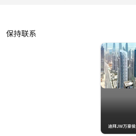
保持联系
@jwmarriottmarquisdubai
@jwmarriottmarquisdubai 打开新窗口
跳过 保持联系 轮播 使用 3 张卡。
迪拜JW万豪