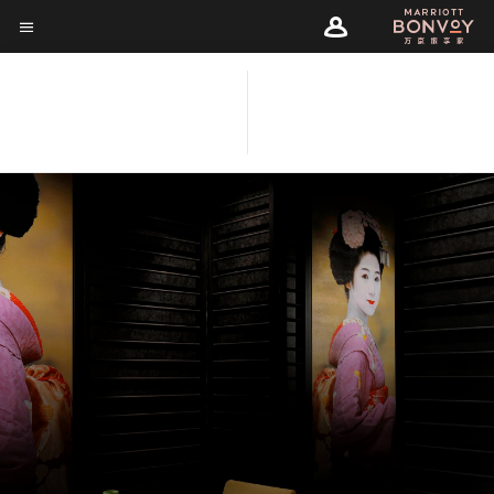
Skip
Skip
to
菜单文本
to
main
main
content
content
迪拜 JW 万豪侯爵酒店