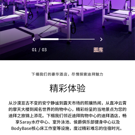
上一页
下一页
0
1
2
图库
01
/
03
下榻我们的豪华酒店，尽情探索迪拜魅力
精彩体验
从沙漠亘古不变的安宁静谧到露天市场的熙攘热闹，从直冲云霄
的摩天大楼到闻名世界的购物中心，精彩纷呈的当地景点为您的
迪拜之旅锦上添花。下榻我们邻近迪拜购物中心的迪拜酒店，畅
享Saray水疗中心、室外泳池、侯爵俱乐部健身中心以及
BodyBase核心床工作室等设施，度过精彩难忘的住宿时光。