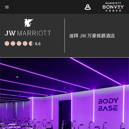
Skip
菜单文本
to
main
content
迪拜 JW 万豪侯爵酒店
4.6