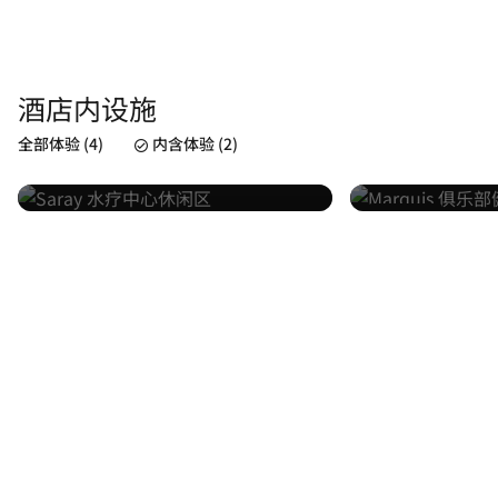
酒店内设施
SARAY水疗中
侯爵俱乐部
全部体验 (4)
内含体验 (2)
预订
了解详情
了解详情
已包括