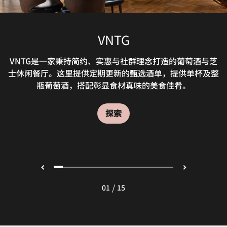
AQUA池畔烧烤餐厅及酒吧
BRIDGEWATER TAVERN
NOMADIA露台酒廊
LUSH BURGER
RANG MAHAL
TONG THAI
POSITANO
LA FARINE
KITCHEN6
PRIME68
IZAKAYA
VNTG
Tong Thai 餐厅每天供应晚餐，将泰国的丰富美食文化展现
不论您是以丰盛的早餐开启在迪拜的美好一天，还是度过一
酒店体育酒吧闲适温馨，供应休闲餐饮，还可通过平面电视
欢迎前来位于迪拜市中心的日本餐厅，品尝正宗日式美食。
这间新开设的汉堡餐厅氛围时尚、景致怡人，供应各式美味
欢迎光临迪拜市中心的 Aqua 豪华池畔餐厅及酒吧，在沐浴
酒店内的 Positano 意大利餐厅供应手工意大利面和比萨、
VNTG是一家秉持简约、实惠与社群理念打造的葡萄酒与芝
La Farine 是一家休闲舒适的现代餐厅和面包房，供应现烤
Kitchen6正在升级优化互动式用餐体验。在此期间，宾客
暂时关闭
暂时关闭
士休闲餐厅。这里提供定期更新的甄选酒单，提供单杯及整
得淋漓尽致。尽情品尝经典泰国风味，包括冬阴功汤和泰式
面包、精致现煮咖啡和精选地道欧式菜品，是您聚餐、社交
收看当天的大型体育赛事。友朋欢聚，共饮美味鸡尾酒和啤
Izakaya 餐厅的环境陈设颇具日本风情，并提供各式美味料
个充实的下午之后在此享用鸡尾酒，Nomadia舒适宜人的
可前往Kitchen6商务湾店，享用同样匠心烹制的精致美
美味的肉类以及上乘葡萄酒和甜品。
阳光的同时，纵享宁静用餐体验。
汉堡，堂食外带皆宜。
馔。早餐：每日早上6点至上午11点午餐：周末下午1点至
惬意环境都是您休闲放松、补充体力的理想之选。
瓶葡萄酒，搭配彰显食材真味的美食佳肴。
炒河粉以及新鲜饮品。需预订。
和享受美食的好去处。
酒。
理。
探索
探索
下午4点晚餐：每日晚上6:30至晚上11点
探索
探索
探索
探索
探索
探索
探索
探索
探索
探索
/
01
15