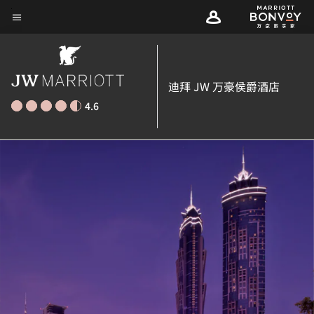
Skip
菜单文本
to
main
content
迪拜 JW 万豪侯爵酒店
4.6