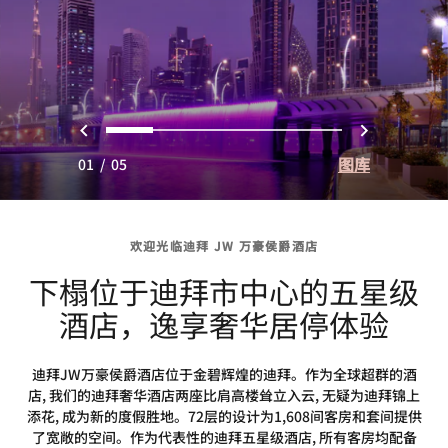
上一页
下一页
0
1
2
3
4
图库
01
/
05
欢迎光临迪拜 JW 万豪侯爵酒店
下榻位于迪拜市中心的五星级
酒店，逸享奢华居停体验
迪拜JW万豪侯爵酒店位于金碧辉煌的迪拜。作为全球超群的酒
店, 我们的迪拜奢华酒店两座比肩高楼耸立入云, 无疑为迪拜锦上
添花, 成为新的度假胜地。72层的设计为1,608间客房和套间提供
了宽敞的空间。作为代表性的迪拜五星级酒店, 所有客房均配备