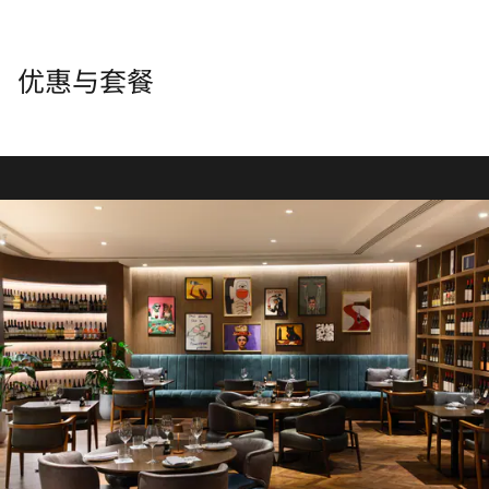
优惠与套餐
NEO TEMAKI
AUROM
VAULT
Neo-Temaki手卷餐吧氛围活力十足，为您焕新演绎东京街
Temporarily Closed
暂时关闭
头潮流文化。日式手卷融合浓郁多元风味，现点现做、出餐
快速，吧台直取，为您打造趣味十足的用餐体验。别具格调
探索
探索
的创意寿司。现卷现制。即刻享用。
探索