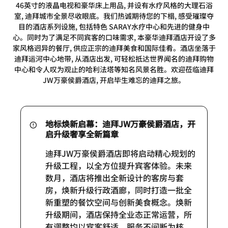
46英寸的液晶电视和豪华床上用品, 并设有水疗风格的大理石浴
室, 迪拜城市全景尽收眼底。我们热诚期待您的下榻, 感受璀璨夺
目的酒店系列设施, 包括特色 SARAY水疗中心和先进的健身中
心。同时为了满足不同宾客的口味需求, 本豪华迪拜酒店开设了多
家风格迥异的餐厅, 供应正宗的迪拜美食和国际佳肴。酒店坐落于
迪拜运河中心地带, 从酒店出发, 可轻松抵达世界闻名的迪拜购物
中心和令人叹为观止的哈利法塔等知名风景名胜。欢迎莅临迪拜
JW万豪侯爵酒店, 开启毕生难忘的迪拜之旅。
地标焕新启幕：迪拜JW万豪侯爵酒店，开
启升级奢享全新篇章
迪拜JW万豪侯爵酒店即将启动精心规划的
升级工程，以全方位提升宾客体验。未来
数月，酒店将推出全新设计的客房与套
房，焕新升级行政酒廊，同时打造一批全
新重塑的餐饮空间与创新美食概念。焕新
升级期间，酒店保持全业态正常运营，所
有调整均以宾客舒适、服务不间断为核